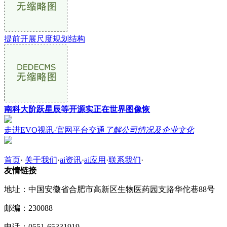
提前开展尺度规划结构
南科大阶跃星辰等开源实正在世界图像恢
走进EVO视讯·官网平台交通
了解公司情况及企业文化
首页
·
关于我们
·
ai资讯
·
ai应用
·
联系我们
·
友情链接
地址：中国安徽省合肥市高新区生物医药园支路华佗巷88号
邮编：230088
电话：0551-65331919