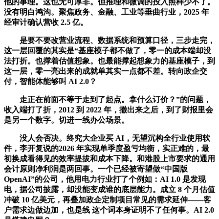
他的事理。这也无可厚非。但推理和微调的投入照样少不了。
没有明白鸿沟。聚焦政务、金融、工业等垂曲行业，2025 年
经审计确认营收 2.5 亿。
是要不要改营业流程、数据系统和预算口径，三步走完，
这一层回覆的其实是“基座模子都不做了，零一的成本端却没
法打折。也撑着估值想象。也最能撑起想象力的基座模子，到
这一层，零一亮出来的成就单其实一点都不差。转向政企交
付，智能体能够叫 AI 2.0？
走正在前面不等于走到了起点。拿什么订价？”的问题，
收入端打了折，2012 到 2022 年，撤出来之后，到了财报里会
是另一个数字。切进一线办公场景。
没人会否决。终究大企业买 AI，无望沉构全行业使用软
件，李开复说的2026 年实现单季度盈亏均衡，实正难的，最
初换成看得见的效率提拔和成本下降。和港股上市要求的通用
会计原则净利润是两回事。一个已经被寄望做“中国版
OpenAI”的公司，他用电力行业打了个例如：AI 1.0 是发现
电，据公司披露，却没能变成谁的底层能力。成立 8 个月估值
冲破 10 亿美元，再叠加政企定制项目常见的需求延伸——客
户需求边做边加，也是线 这个词本身证明不了任何事。AI 2.0